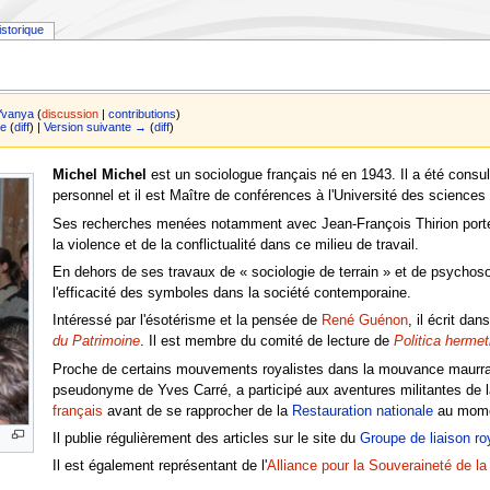
istorique
Yvanya
(
discussion
|
contributions
)
le
(
diff
) |
Version suivante →
(
diff
)
Michel Michel
est un sociologue français né en 1943. Il a été consu
personnel et il est Maître de conférences à l'Université des sciences
Ses recherches menées notamment avec Jean-François Thirion portent 
la violence et de la conflictualité dans ce milieu de travail.
En dehors de ses travaux de « sociologie de terrain » et de psychosoc
l'efficacité des symboles dans la société contemporaine.
Intéressé par l'ésotérisme et la pensée de
René Guénon
, il écrit da
du Patrimoine
. Il est membre du comité de lecture de
Politica hermet
Proche de certains mouvements royalistes dans la mouvance maurras
pseudonyme de Yves Carré, a participé aux aventures militantes de 
français
avant de se rapprocher de la
Restauration nationale
au mome
Il publie régulièrement des articles sur le site du
Groupe de liaison ro
Il est également représentant de l'
Alliance pour la Souveraineté de l