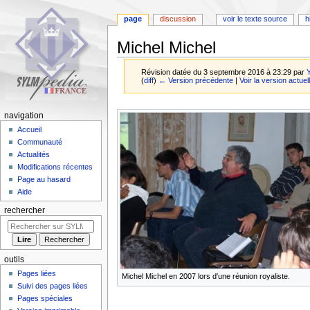
page
discussion
voir le texte source
h
Michel Michel
Révision datée du 3 septembre 2016 à 23:29 par
(
diff
)
← Version précédente
|
Voir la version actuel
Aller
Aller
navigation
à
à
Accueil
la
la
Communauté
navigation
recherche
Actualités
Modifications récentes
Page au hasard
Aide
rechercher
outils
Pages liées
Michel Michel en 2007 lors d'une réunion royaliste.
Suivi des pages liées
Pages spéciales