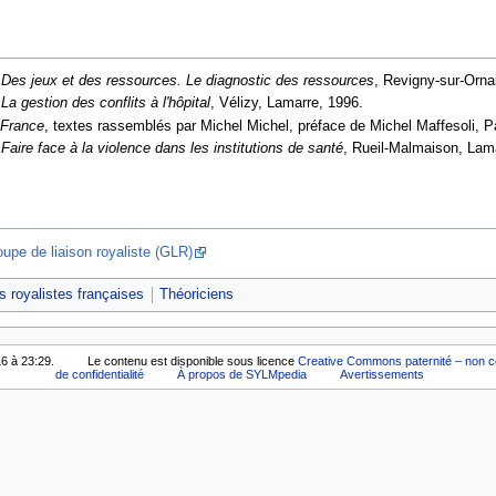
,
Des jeux et des ressources. Le diagnostic des ressources
, Revigny-sur-Orna
,
La gestion des conflits à l'hôpital
, Vélizy, Lamarre, 1996.
 France
, textes rassemblés par Michel Michel, préface de Michel Maffesoli, 
,
Faire face à la violence dans les institutions de santé
, Rueil-Malmaison, Lam
upe de liaison royaliste (GLR)
s royalistes françaises
Théoriciens
16 à 23:29.
Le contenu est disponible sous licence
Creative Commons paternité – non co
de confidentialité
À propos de SYLMpedia
Avertissements