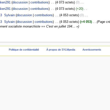
aken291
discussion
contributions
‎
4 073 octets
0
‎
aken291
discussion
contributions
‎
4 073 octets
+20
‎
43
‎
Sylvain
discussion
contributions
‎
4 053 octets
0
‎
43
‎
Sylvain
discussion
contributions
‎
4 053 octets
+4 053
‎
Page cré
ouvement socialiste monarchiste == C'est en juillet 194… »
Politique de confidentialité
À propos de SYLMpedia
Avertissements