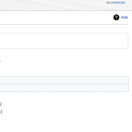
se connecter
Aide
.
s
s