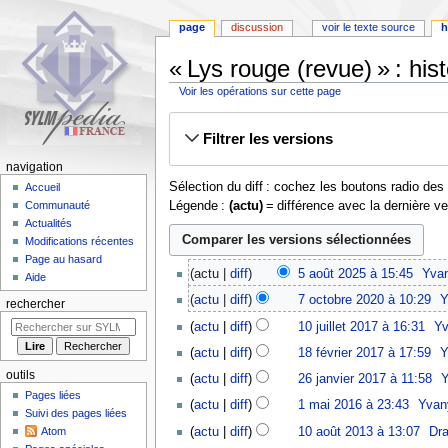
page
discussion
voir le texte source
h
« Lys rouge (revue) » : his
Voir les opérations sur cette page
Aller
Aller
Filtrer les versions
à
à
la
la
navigation
navigation
recherche
Sélection du diff : cochez les boutons radio de
Accueil
Légende :
(actu)
= différence avec la dernière v
Communauté
Actualités
Modifications récentes
Page au hasard
5
actu
diff
5 août 2025 à 15:45
‎
Yva
Aide
août
7
actu
diff
7 octobre 2020 à 10:29
‎
Y
2025
rechercher
octobre
A
10
actu
diff
10 juillet 2017 à 16:31
‎
Y
2020
u
juillet
A
18
actu
diff
18 février 2017 à 17:59
‎
Y
c
2017
u
février
26
u
outils
actu
diff
26 janvier 2017 à 11:58
‎
c
2017
janvier
n
Pages liées
1
u
actu
diff
1 mai 2016 à 23:43
‎
Yvan
2017
r
Suivi des pages liées
mai
n
A
10
actu
diff
10 août 2013 à 13:07
‎
Dr
Atom
é
2016
r
u
août