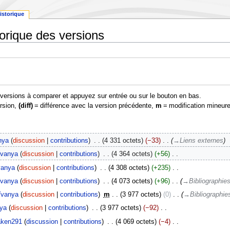
istorique
torique des versions
s versions à comparer et appuyez sur entrée ou sur le bouton en bas.
ersion,
(diff)
= différence avec la version précédente,
m
= modification mineure
nya
discussion
contributions
‎
4 331 octets
−33
‎
→‎Liens externes
vanya
discussion
contributions
‎
4 364 octets
+56
‎
vanya
discussion
contributions
‎
4 308 octets
+235
‎
vanya
discussion
contributions
‎
4 073 octets
+96
‎
→‎Bibliographie
Yvanya
discussion
contributions
‎
m
3 977 octets
0
‎
→‎Bibliographie
ya
discussion
contributions
‎
3 977 octets
−92
‎
aken291
discussion
contributions
‎
4 069 octets
−4
‎