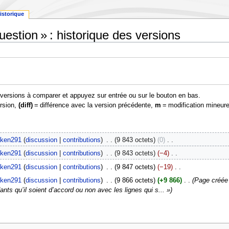
istorique
uestion » : historique des versions
s versions à comparer et appuyez sur entrée ou sur le bouton en bas.
ersion,
(diff)
= différence avec la version précédente,
m
= modification mineure
aken291
discussion
contributions
‎
9 843 octets
0
‎
aken291
discussion
contributions
‎
9 843 octets
−4
‎
aken291
discussion
contributions
‎
9 847 octets
−19
‎
aken291
discussion
contributions
‎
9 866 octets
+9 866
‎
Page créée a
ts qu’il soient d’accord ou non avec les lignes qui s... »