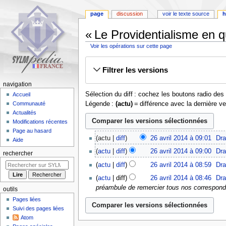
page
discussion
voir le texte source
h
« Le Providentialisme en q
Voir les opérations sur cette page
Aller
Aller
Filtrer les versions
à
à
la
la
navigation
navigation
recherche
Sélection du diff : cochez les boutons radio de
Accueil
Légende :
(actu)
= différence avec la dernière v
Communauté
Actualités
Modifications récentes
Page au hasard
26
actu
diff
26 avril 2014 à 09:01
‎
Dr
Aide
avril
A
actu
diff
26 avril 2014 à 09:00
‎
Dr
2014
rechercher
u
A
actu
diff
26 avril 2014 à 08:59
‎
Dr
c
u
A
u
actu
diff
26 avril 2014 à 08:46
‎
Dr
c
u
n
préambule de remercier tous nos correspondan
u
outils
c
r
n
Pages liées
u
é
r
Suivi des pages liées
n
s
Atom
é
r
u