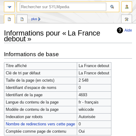
plus
Aide
Informations pour « La France
debout »
Aller
Aller
Informations de base
à
à
la
la
Titre affiché
La France debout
navigation
recherche
Clé de tri par défaut
La France debout
Taille de la page (en octets)
2 548
Identifiant dʼespace de noms
0
Identifiant de la page
4693
Langue du contenu de la page
fr - français
Modèle de contenu de la page
wikicode
Indexation par robots
Autorisée
Nombre de redirections vers cette page
0
Comptée comme page de contenu
Oui