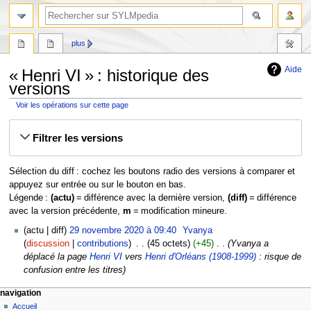
plus
Aide
« Henri VI » : historique des
versions
Voir les opérations sur cette page
Aller
Aller
Filtrer les versions
à
à
la
la
navigation
recherche
Sélection du diff : cochez les boutons radio des versions à comparer et
appuyez sur entrée ou sur le bouton en bas.
Légende :
(actu)
= différence avec la dernière version,
(diff)
= différence
avec la version précédente,
m
= modification mineure.
29
actu
diff
29 novembre 2020 à 09:40
‎
Yvanya
novembre
discussion
contributions
‎
45 octets
+45
‎
Yvanya a
2020
déplacé la page
Henri VI
vers
Henri d'Orléans (1908-1999)
: risque de
confusion entre les titres
navigation
Accueil