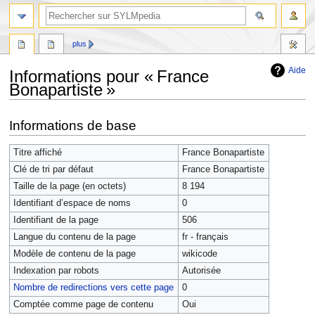
plus
Aide
Informations pour « France
Bonapartiste »
Aller
Aller
Informations de base
à
à
la
la
Titre affiché
France Bonapartiste
navigation
recherche
Clé de tri par défaut
France Bonapartiste
Taille de la page (en octets)
8 194
Identifiant dʼespace de noms
0
Identifiant de la page
506
Langue du contenu de la page
fr - français
Modèle de contenu de la page
wikicode
Indexation par robots
Autorisée
Nombre de redirections vers cette page
0
Comptée comme page de contenu
Oui