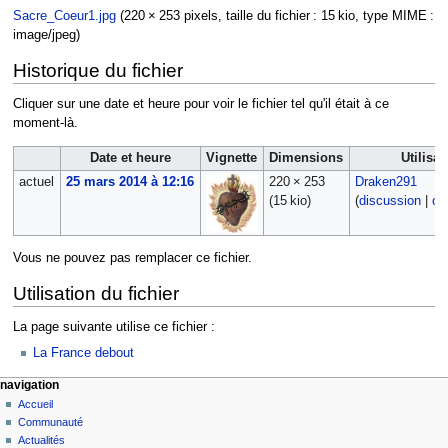
Sacre_Coeur1.jpg
‎
(220 × 253 pixels, taille du fichier : 15 kio, type MIME :
image/jpeg
)
Historique du fichier
Cliquer sur une date et heure pour voir le fichier tel qu'il était à ce
moment-là.
Date et heure
Vignette
Dimensions
Utilisat
actuel
25 mars 2014 à 12:16
220 × 253
Draken291
(15 kio)
(
discussion
|
co
Vous ne pouvez pas remplacer ce fichier.
Utilisation du fichier
La page suivante utilise ce fichier :
La France debout
navigation
Accueil
Communauté
Actualités