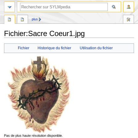
plus
Fichier
:
Sacre Coeur1.jpg
Aller
Aller
Fichier
Historique du fichier
Utilisation du fichier
à
à
la
la
navigation
recherche
Pas de plus haute résolution disponible.