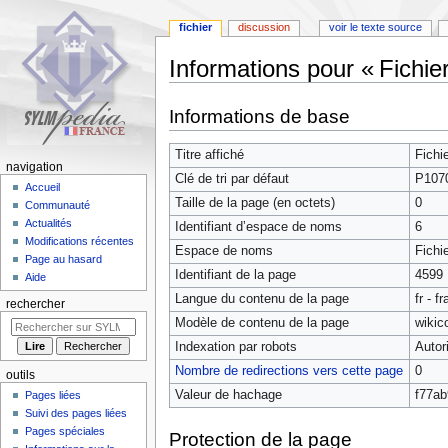
fichier
discussion
voir le texte source
Informations pour « Fichi
Aller
Aller
Informations de base
à
à
la
la
Titre affiché
Fichi
navigation
recherche
navigation
Clé de tri par défaut
P107
Accueil
Taille de la page (en octets)
0
Communauté
Actualités
Identifiant dʼespace de noms
6
Modifications récentes
Espace de noms
Fichi
Page au hasard
Identifiant de la page
4599
Aide
Langue du contenu de la page
fr - f
rechercher
Modèle de contenu de la page
wikic
Indexation par robots
Autor
Nombre de redirections vers cette page
0
outils
Valeur de hachage
f77a
Pages liées
Suivi des pages liées
Pages spéciales
Protection de la page