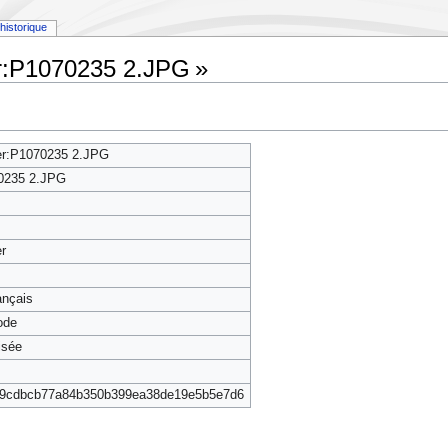
historique
er:P1070235 2.JPG »
er:P1070235 2.JPG
0235 2.JPG
er
rançais
ode
isée
b9cdbcb77a84b350b399ea38de19e5b5e7d6