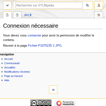
plus
Connexion nécessaire
Aller
Aller
Vous devez vous
connecter
pour avoir la permission de modifier le
à
à
contenu.
la
la
Revenir à la page
Fichier:P1070235 2.JPG
.
navigation
recherche
navigation
Accueil
Communauté
Actualités
Modifications récentes
Page au hasard
Aide