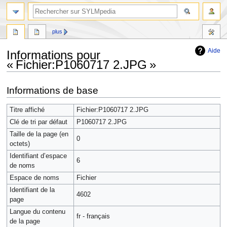
plus
Aide
Informations pour
« Fichier:P1060717 2.JPG »
Aller
Aller
Informations de base
à
à
la
la
Titre affiché
Fichier:P1060717 2.JPG
navigation
recherche
Clé de tri par défaut
P1060717 2.JPG
Taille de la page (en
0
octets)
Identifiant dʼespace
6
de noms
Espace de noms
Fichier
Identifiant de la
4602
page
Langue du contenu
fr - français
de la page