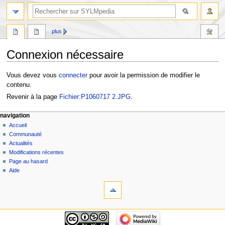
plus
Connexion nécessaire
Aller
Aller
Vous devez vous
connecter
pour avoir la permission de modifier le
à
à
contenu.
la
la
Revenir à la page
Fichier:P1060717 2.JPG
.
navigation
recherche
navigation
Accueil
Communauté
Actualités
Modifications récentes
Page au hasard
Aide