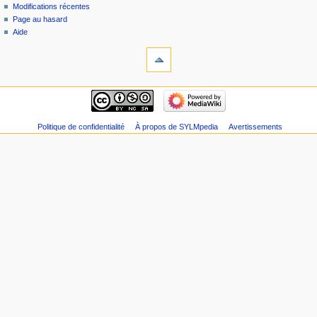
Modifications récentes
r
Page au hasard
é
Aide
s
u
m
é
d
e
s
Politique de confidentialité
À propos de SYLMpedia
Avertissements
m
o
d
i
f
i
c
a
t
i
o
n
s