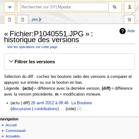
plus
Aide
« Fichier:P1040551.JPG » :
historique des versions
Voir les opérations sur cette page
Aller
Aller
Filtrer les versions
à
à
la
la
navigation
recherche
Sélection du diff : cochez les boutons radio des versions à comparer et
appuyez sur entrée ou sur le bouton en bas.
Légende :
(actu)
= différence avec la dernière version,
(diff)
= différence
avec la version précédente,
m
= modification mineure.
26
actu
diff
26 avril 2012 à 08:46
‎
La Boutiere
avril
discussion
contributions
‎
vide
0
‎
2012
A
navigation
u
Accueil
c
Communauté
u
Actualités
n