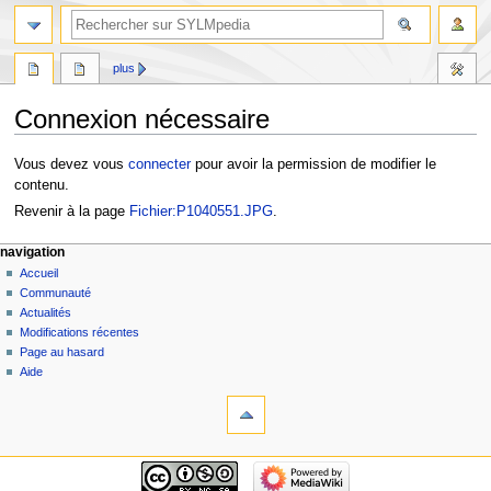
plus
Connexion nécessaire
Aller
Aller
Vous devez vous
connecter
pour avoir la permission de modifier le
à
à
contenu.
la
la
Revenir à la page
Fichier:P1040551.JPG
.
navigation
recherche
navigation
Accueil
Communauté
Actualités
Modifications récentes
Page au hasard
Aide