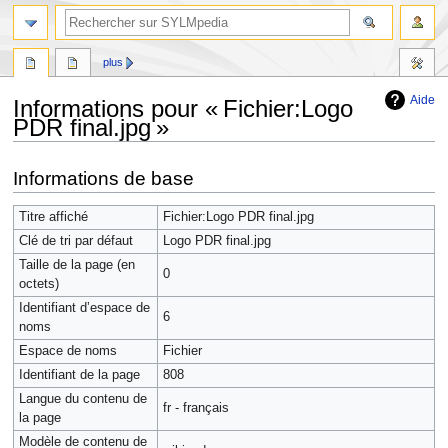
plus
Aide
Informations pour « Fichier:Logo
PDR final.jpg »
Aller
Aller
Informations de base
à
à
la
la
Titre affiché
Fichier:Logo PDR final.jpg
navigation
recherche
Clé de tri par défaut
Logo PDR final.jpg
Taille de la page (en
0
octets)
Identifiant dʼespace de
6
noms
Espace de noms
Fichier
Identifiant de la page
808
Langue du contenu de
fr - français
la page
Modèle de contenu de