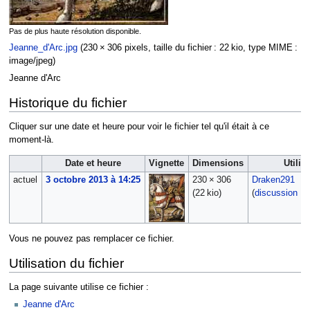
Pas de plus haute résolution disponible.
Jeanne_d'Arc.jpg
‎
(230 × 306 pixels, taille du fichier : 22 kio, type MIME :
image/jpeg
)
Jeanne d'Arc
Historique du fichier
Cliquer sur une date et heure pour voir le fichier tel qu'il était à ce
moment-là.
Date et heure
Vignette
Dimensions
Utilis
actuel
3 octobre 2013 à 14:25
230 × 306
Draken291
(22 kio)
(
discussion
|
c
Vous ne pouvez pas remplacer ce fichier.
Utilisation du fichier
La page suivante utilise ce fichier :
Jeanne d'Arc