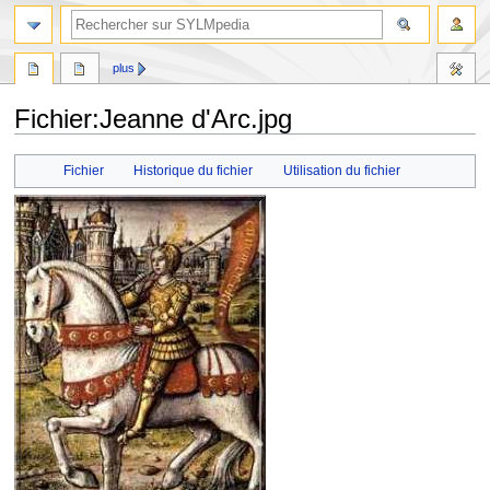
plus
Fichier
:
Jeanne d'Arc.jpg
Aller
Aller
Fichier
Historique du fichier
Utilisation du fichier
à
à
la
la
navigation
recherche