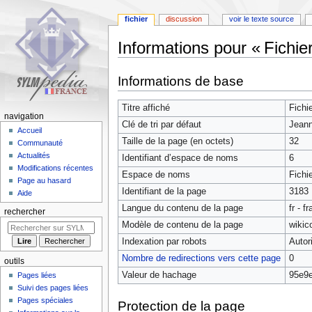
fichier
discussion
voir le texte source
Informations pour « Fichie
Aller
Aller
Informations de base
à
à
la
la
Titre affiché
Fichi
navigation
recherche
navigation
Clé de tri par défaut
Jeann
Accueil
Taille de la page (en octets)
32
Communauté
Actualités
Identifiant dʼespace de noms
6
Modifications récentes
Espace de noms
Fichi
Page au hasard
Identifiant de la page
3183
Aide
Langue du contenu de la page
fr - f
rechercher
Modèle de contenu de la page
wikic
Indexation par robots
Autor
Nombre de redirections vers cette page
0
outils
Valeur de hachage
95e9
Pages liées
Suivi des pages liées
Pages spéciales
Protection de la page