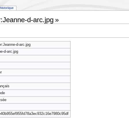
historique
r:Jeanne-d-arc.jpg »
er:Jeanne-d-arc.jpg
e-d-arc.jpg
er
rançais
ode
isée
e40b955ef955fd78a3ec932c16e7980c95df