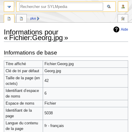
plus
Aide
Informations pour
« Fichier:Georg.jpg »
Aller
Aller
Informations de base
à
à
la
la
Titre affiché
Fichier:Georg.jpg
navigation
recherche
Clé de tri par défaut
Georg.jpg
Taille de la page (en
42
octets)
Identifiant dʼespace
6
de noms
Espace de noms
Fichier
Identifiant de la
5038
page
Langue du contenu
fr - français
de la page