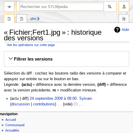
plus
Aide
« Fichier:Fert1.jpg » : historique
des versions
Voir les opérations sur cette page
Aller
Aller
Filtrer les versions
à
à
la
la
navigation
recherche
Sélection du diff : cochez les boutons radio des versions à comparer et
appuyez sur entrée ou sur le bouton en bas.
Légende :
(actu)
= différence avec la dernière version,
(diff)
= différence
avec la version précédente,
m
= modification mineure.
24
actu
diff
24 septembre 2009 à 08:00
‎
Sylvain
septembre
discussion
contributions
‎
vide
0
‎
2009
A
navigation
u
Accueil
c
Communauté
u
Actualités
n