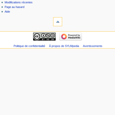
Modifications récentes
r
Page au hasard
é
Aide
s
u
m
é
d
e
s
Politique de confidentialité
À propos de SYLMpedia
Avertissements
m
o
d
i
f
i
c
a
t
i
o
n
s