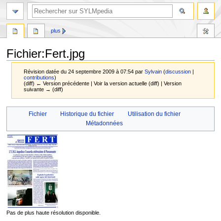
plus
Fichier
:
Fert.jpg
Révision datée du 24 septembre 2009 à 07:54 par
Sylvain
(
discussion
|
contributions
)
(diff) ← Version précédente | Voir la version actuelle (diff) | Version
suivante → (diff)
Aller
Aller
Fichier
Historique du fichier
Utilisation du fichier
à
à
Métadonnées
la
la
navigation
recherche
Pas de plus haute résolution disponible.