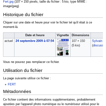
Fert.jpg
‎
(107 × 150 pixels, taille du fichier : 5 kio, type MIME :
image/jpeg
)
Historique du fichier
Cliquer sur une date et heure pour voir le fichier tel qu'il était à ce
moment-là.
Date et heure
Vignette
Dimensions
Ut
actuel
24 septembre 2009 à 07:54
107 × 150
Sylvain
(5 kio)
(
discussi
Vous ne pouvez pas remplacer ce fichier.
Utilisation du fichier
La page suivante utilise ce fichier :
FERT
Métadonnées
Ce fichier contient des informations supplémentaires, probablement
ajoutées par l'appareil photo numérique ou le numériseur utilisé pour le