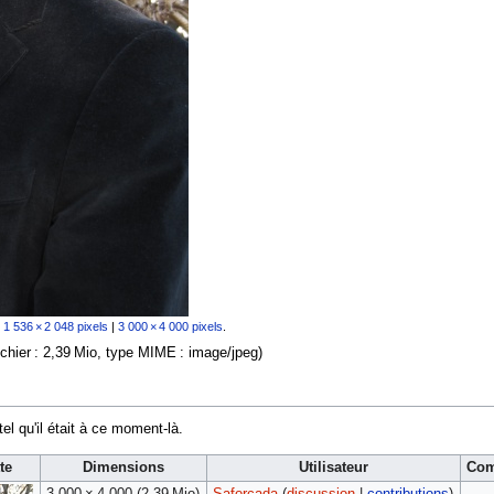
:
1 536 × 2 048 pixels
|
3 000 × 4 000 pixels
.
fichier : 2,39 Mio, type MIME :
image/jpeg
)
tel qu'il était à ce moment-là.
te
Dimensions
Utilisateur
Com