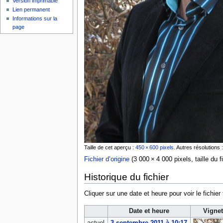
Version imprimable
Lien permanent
Informations sur la
page
Taille de cet aperçu :
450 × 600 pixels
.
Autres résolutions 
Fichier d’origine
‎
(3 000 × 4 000 pixels, taille du 
Historique du fichier
Cliquer sur une date et heure pour voir le fichier 
Date et heure
Vignet