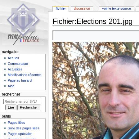
fichier
discussion
voir le texte source
Fichier
:
Elections 201.jpg
Aller
Aller
à
à
la
la
navigation
recherche
navigation
Accueil
Communauté
Actualités
Modifications récentes
Page au hasard
Aide
rechercher
outils
Pages liées
Suivi des pages liées
Pages spéciales