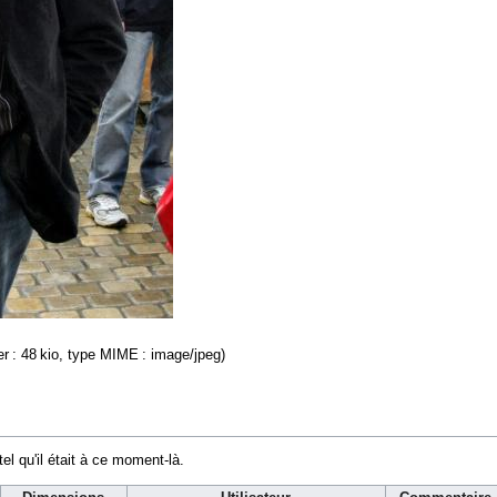
ier : 48 kio, type MIME :
image/jpeg
)
tel qu'il était à ce moment-là.