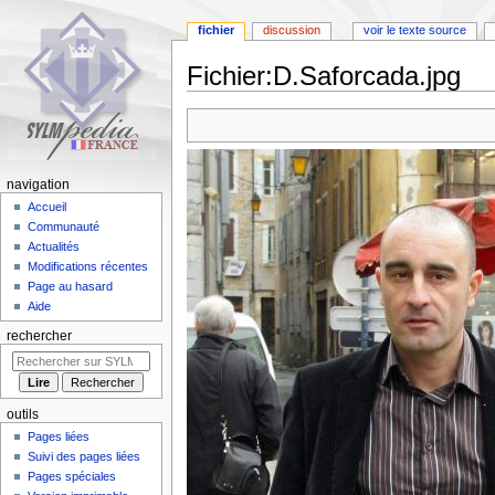
fichier
discussion
voir le texte source
Fichier
:
D.Saforcada.jpg
Aller
Aller
à
à
la
la
navigation
recherche
navigation
Accueil
Communauté
Actualités
Modifications récentes
Page au hasard
Aide
rechercher
outils
Pages liées
Suivi des pages liées
Pages spéciales