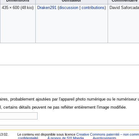
Dimensions
Utilisateur
Commentaire
435 × 600
(48 kio)
Draken291
(
discussion
|
contributions
)
David Saforcad
ires, probablement ajoutées par l'appareil photo numérique ou le numériseur uti
al, certains détails peuvent ne pas refléter entièrement l'image modifiée.
13:02.
Le contenu est disponible sous licence
Creative Commons paternité – non commerc
confidentialité
À propos de SYLMpedia
Avertissements