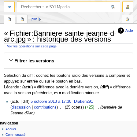
plus
Aide
« Fichier:Banniere-sainte-jeanne-d-
arc.jpg » : historique des versions
Voir les opérations sur cette page
Aller
Aller
Filtrer les versions
à
à
la
la
navigation
recherche
Sélection du diff : cochez les boutons radio des versions à comparer et
appuyez sur entrée ou sur le bouton en bas.
Légende :
(actu)
= différence avec la dernière version,
(diff)
= différence
avec la version précédente,
m
= modification mineure.
5
actu
diff
5 octobre 2013 à 17:30
‎
Draken291
octobre
discussion
contributions
‎
25 octets
+25
‎
bannière de
2013
Jeanne d'Arc
navigation
Accueil
Communauté