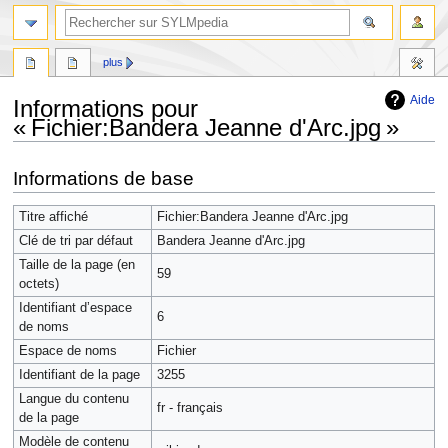
plus
Aide
Informations pour
« Fichier:Bandera Jeanne d'Arc.jpg »
Aller
Aller
Informations de base
à
à
la
la
Titre affiché
Fichier:Bandera Jeanne d'Arc.jpg
navigation
recherche
Clé de tri par défaut
Bandera Jeanne d'Arc.jpg
Taille de la page (en
59
octets)
Identifiant dʼespace
6
de noms
Espace de noms
Fichier
Identifiant de la page
3255
Langue du contenu
fr - français
de la page
Modèle de contenu