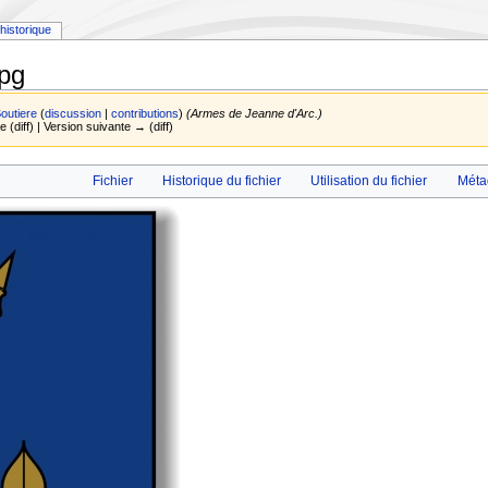
historique
pg
outiere
(
discussion
|
contributions
)
(Armes de Jeanne d'Arc.)
e (diff) | Version suivante → (diff)
Fichier
Historique du fichier
Utilisation du fichier
Méta