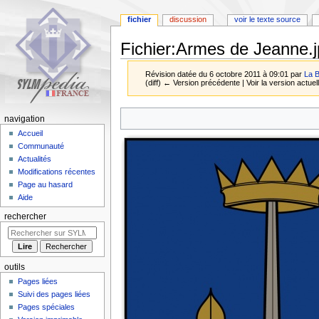
fichier
discussion
voir le texte source
Fichier
:
Armes de Jeanne.j
Révision datée du 6 octobre 2011 à 09:01 par
La B
(diff) ← Version précédente | Voir la version actuell
Aller
Aller
navigation
à
à
Accueil
la
la
Communauté
navigation
recherche
Actualités
Modifications récentes
Page au hasard
Aide
rechercher
outils
Pages liées
Suivi des pages liées
Pages spéciales