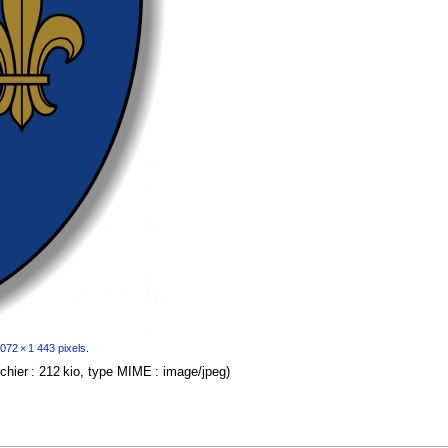
 072 × 1 443 pixels
.
fichier : 212 kio, type MIME :
image/jpeg
)