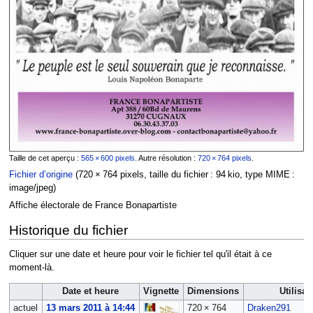
Taille de cet aperçu :
565 × 600 pixels
.
Autre résolution :
720 × 764 pixels
.
Fichier d’origine
‎
(720 × 764 pixels, taille du fichier : 94 kio, type MIME :
image/jpeg
)
Affiche électorale de France Bonapartiste
Historique du fichier
Cliquer sur une date et heure pour voir le fichier tel qu'il était à ce
moment-là.
Date et heure
Vignette
Dimensions
Utilisat
actuel
13 mars 2011 à 14:44
720 × 764
Draken291