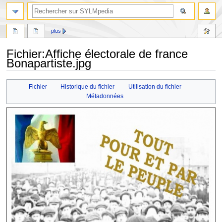
plus
Fichier
:
Affiche électorale de france
Bonapartiste.jpg
Aller
Aller
Fichier
Historique du fichier
Utilisation du fichier
à
à
Métadonnées
la
la
navigation
recherche