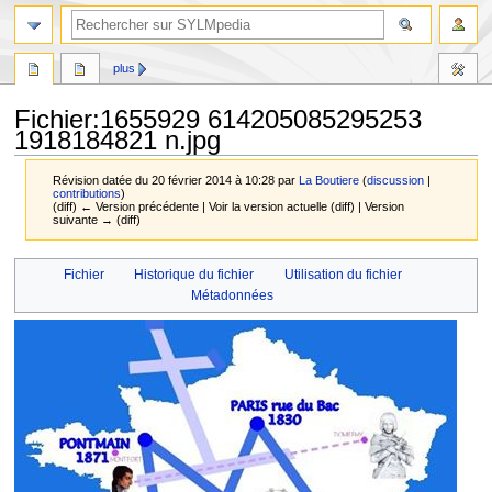
plus
Fichier
:
1655929 614205085295253
1918184821 n.jpg
Révision datée du 20 février 2014 à 10:28 par
La Boutiere
(
discussion
|
contributions
)
(diff) ← Version précédente | Voir la version actuelle (diff) | Version
suivante → (diff)
Aller
Aller
Fichier
Historique du fichier
Utilisation du fichier
à
à
Métadonnées
la
la
navigation
recherche