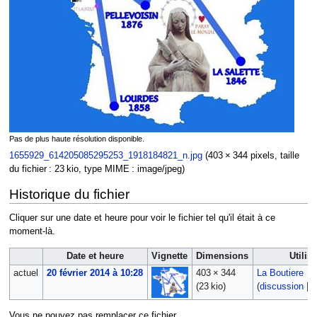
Pas de plus haute résolution disponible.
1655929_614205085295253_1918184821_n.jpg
‎
(403 × 344 pixels, taille
du fichier : 23 kio, type MIME :
image/jpeg
)
Historique du fichier
Cliquer sur une date et heure pour voir le fichier tel qu'il était à ce
moment-là.
Date et heure
Vignette
Dimensions
Utilis
actuel
20 février 2014 à 10:28
403 × 344
La Boutiere
(23 kio)
(
discussion
|
c
Vous ne pouvez pas remplacer ce fichier.