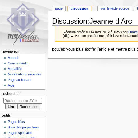
page
discussion
voir le texte source
Discussion
:
Jeanne d'Arc
Révision datée du 14 avril 2012 à 16:58 par
Drake
(diff) ← Version précédente | Voir la version actuell
Aller
Aller
pouvez vous plus étoffer l'article et mettre plu
navigation
à
à
Accueil
la
la
Communauté
navigation
recherche
Actualités
Modifications récentes
Page au hasard
Aide
rechercher
outils
Pages liées
Suivi des pages liées
Pages spéciales