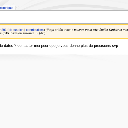
historique
n291
(
discussion
|
contributions
)
(Page créée avec « pouvez vous plus étoffer l'article et me
e (diff) | Version suivante → (diff)
s de dates ? contacter moi pour que je vous donne plus de précisions svp