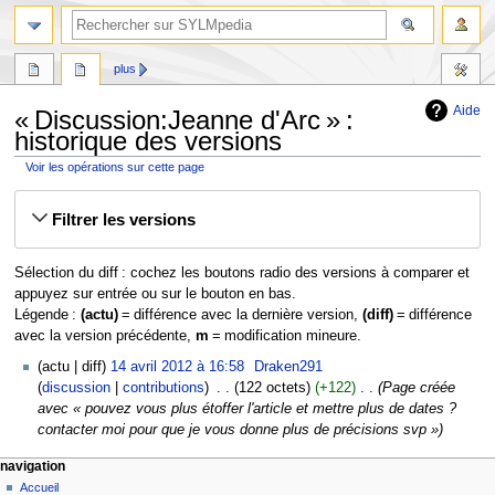
plus
Aide
« Discussion:Jeanne d'Arc » :
historique des versions
Voir les opérations sur cette page
Aller
Aller
Filtrer les versions
à
à
la
la
navigation
recherche
Sélection du diff : cochez les boutons radio des versions à comparer et
appuyez sur entrée ou sur le bouton en bas.
Légende :
(actu)
= différence avec la dernière version,
(diff)
= différence
avec la version précédente,
m
= modification mineure.
14
actu
diff
14 avril 2012 à 16:58
‎
Draken291
avril
discussion
contributions
‎
122 octets
+122
‎
Page créée
2012
avec « pouvez vous plus étoffer l'article et mettre plus de dates ?
contacter moi pour que je vous donne plus de précisions svp »
navigation
Accueil